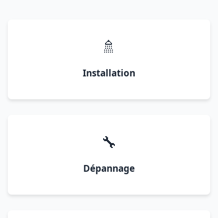
🚿
Installation
🔧
Dépannage