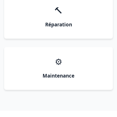
🔨
Réparation
⚙️
Maintenance