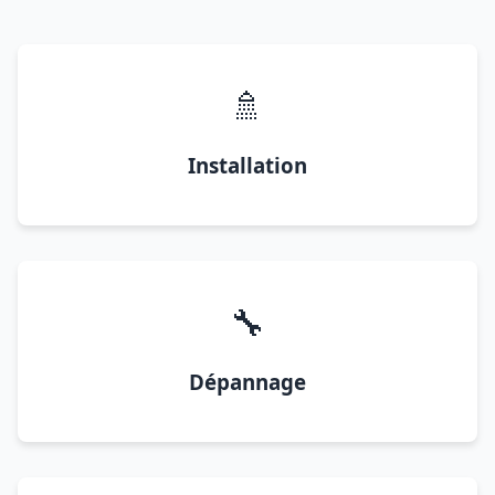
🚿
Installation
🔧
Dépannage