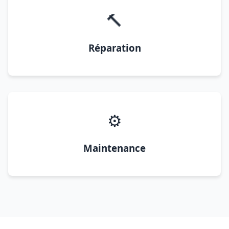
🔨
Réparation
⚙️
Maintenance