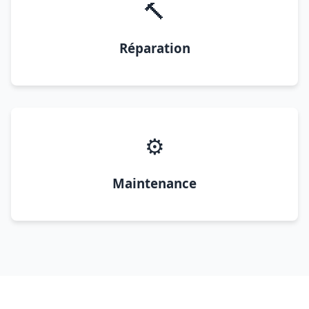
🔨
Réparation
⚙️
Maintenance