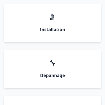
🚿
Installation
🔧
Dépannage