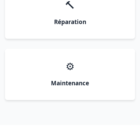
🔨
Réparation
⚙️
Maintenance