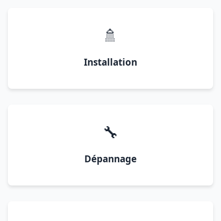
🚿
Installation
🔧
Dépannage