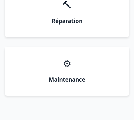
🔨
Réparation
⚙️
Maintenance