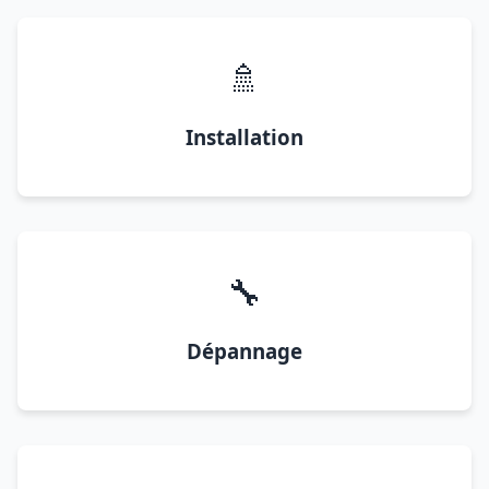
🚿
Installation
🔧
Dépannage