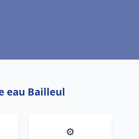
e eau Bailleul
⚙️