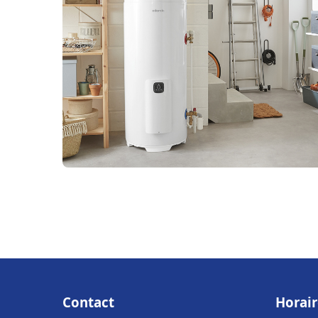
Contact
Horair