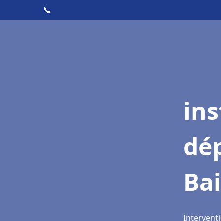
📞
ins
dé
Bai
Interventi