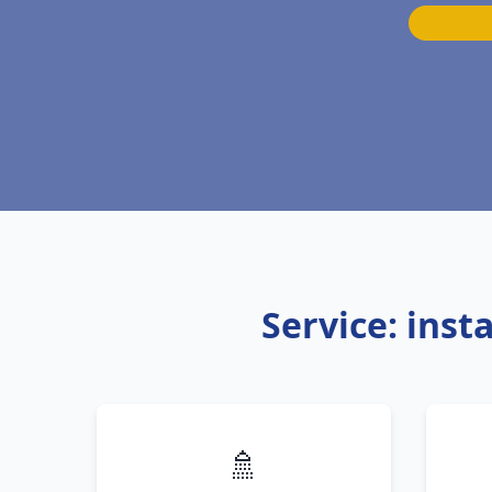
Service: inst
🚿