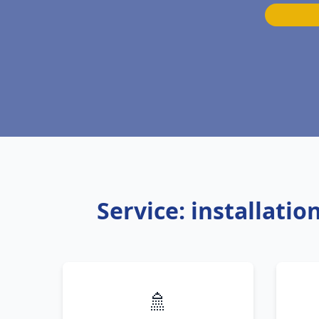
Service: installati
🚿