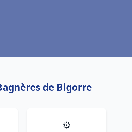
 Bagnères de Bigorre
⚙️