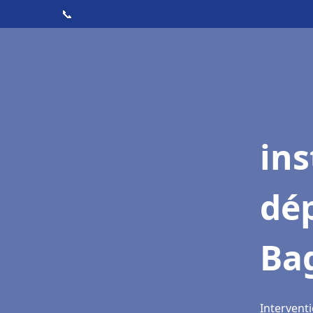
📞
ins
dé
Ba
Intervent