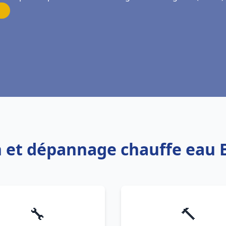
on et dépannage chauffe eau
🔧
🔨