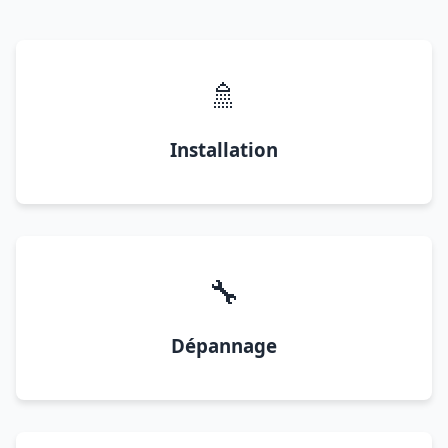
🚿
Installation
🔧
Dépannage