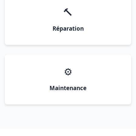
🔨
Réparation
⚙️
Maintenance