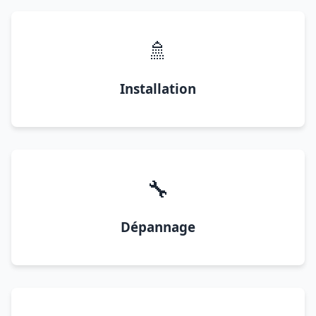
🚿
Installation
🔧
Dépannage