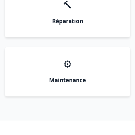
🔨
Réparation
⚙️
Maintenance