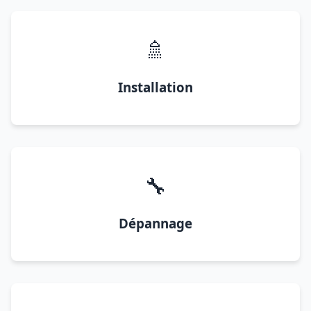
🚿
Installation
🔧
Dépannage