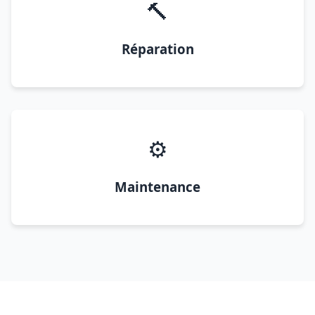
🔨
Réparation
⚙️
Maintenance