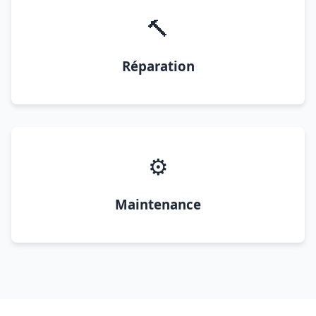
🔨
Réparation
⚙️
Maintenance