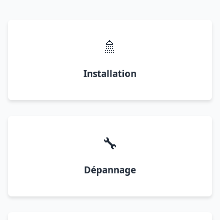
🚿
Installation
🔧
Dépannage