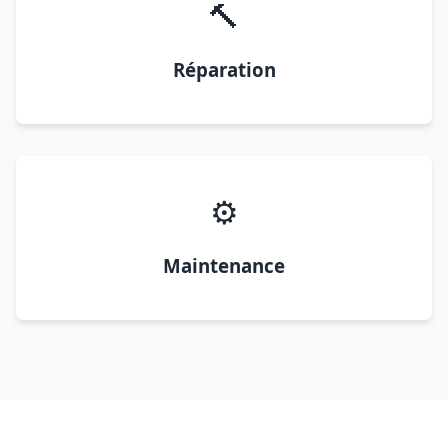
🔨
Réparation
⚙️
Maintenance