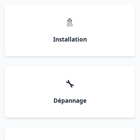
🚿
Installation
🔧
Dépannage