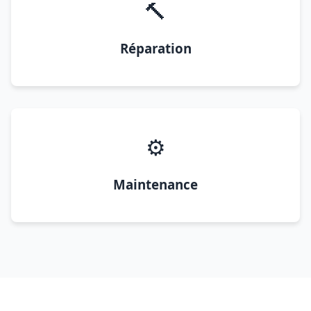
🔨
Réparation
⚙️
Maintenance