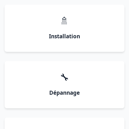
🚿
Installation
🔧
Dépannage