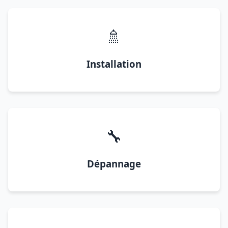
🚿
Installation
🔧
Dépannage