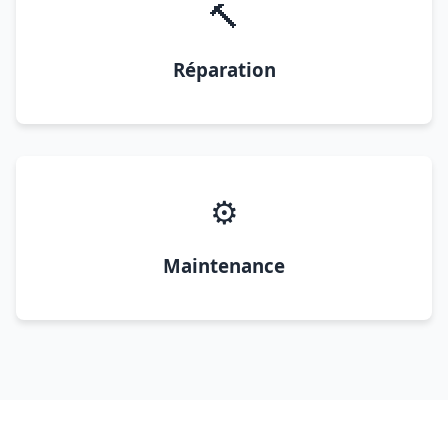
🔨
Réparation
⚙️
Maintenance