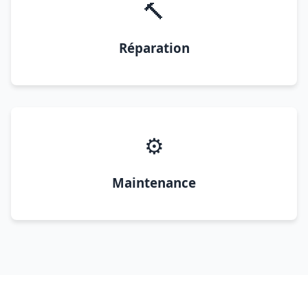
🔨
Réparation
⚙️
Maintenance