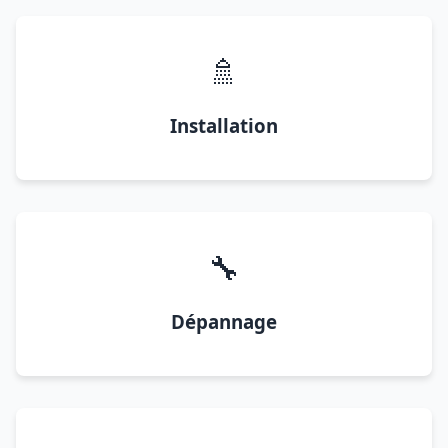
🚿
Installation
🔧
Dépannage