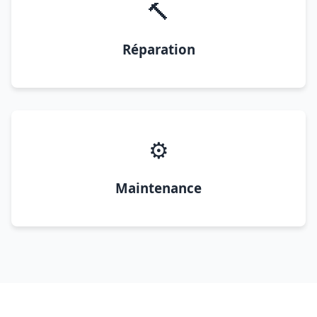
🔨
Réparation
⚙️
Maintenance