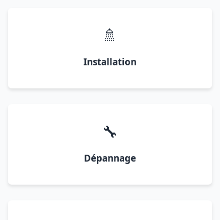
🚿
Installation
🔧
Dépannage