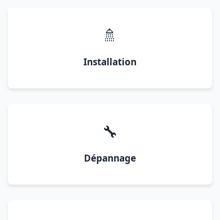
🚿
Installation
🔧
Dépannage