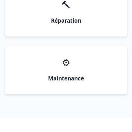
🔨
Réparation
⚙️
Maintenance