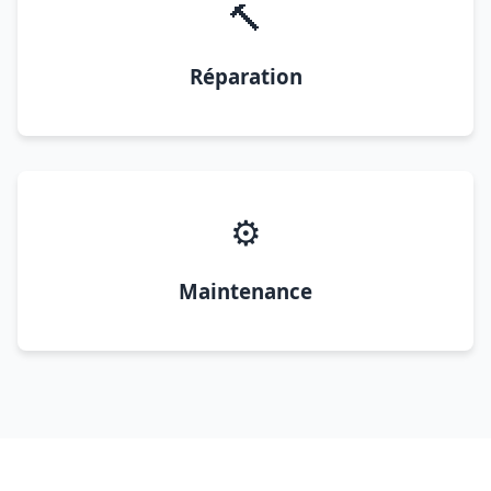
🔨
Réparation
⚙️
Maintenance