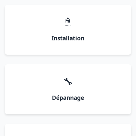
🚿
Installation
🔧
Dépannage