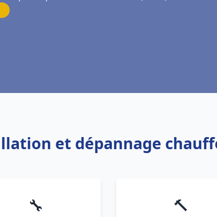
tallation et dépannage chauf
🔧
🔨