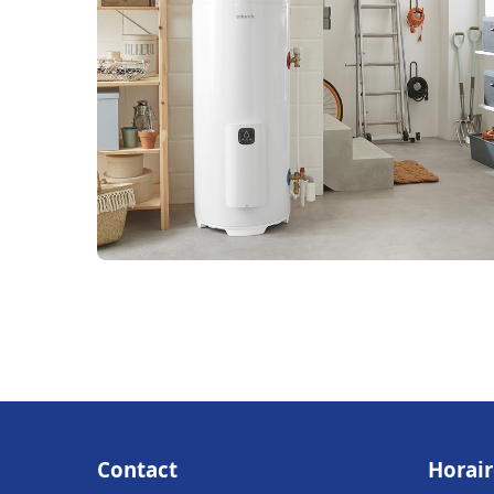
Contact
Horair