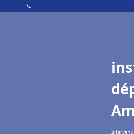
📞
ins
dé
Am
Intervent