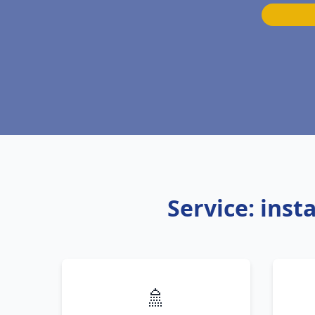
Service: ins
🚿