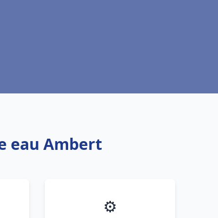
fe eau Ambert
⚙️