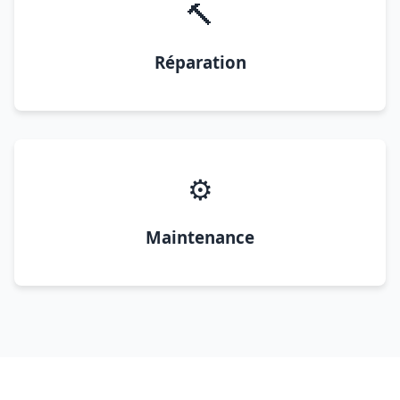
🔨
Réparation
⚙️
Maintenance