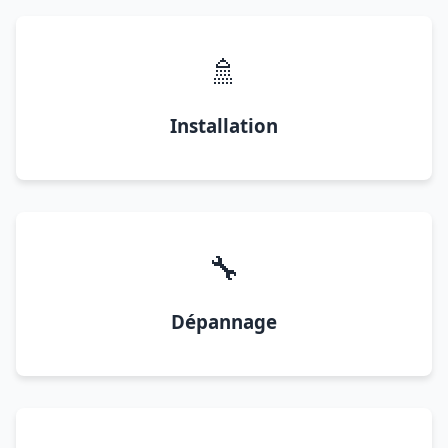
🚿
Installation
🔧
Dépannage