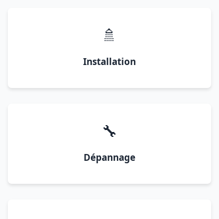
🚿
Installation
🔧
Dépannage