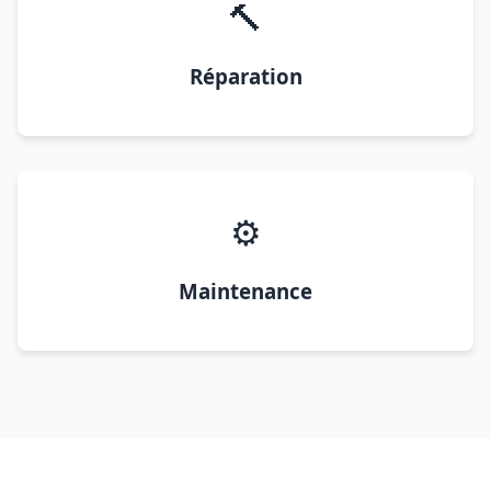
🔨
Réparation
⚙️
Maintenance