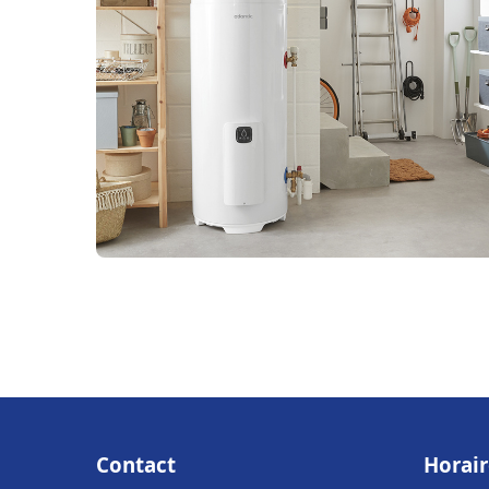
Contact
Horair