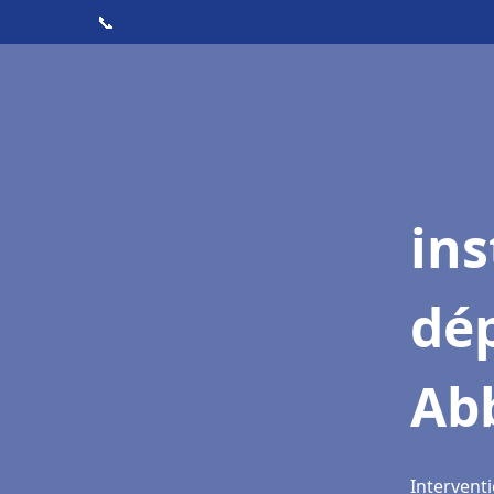
📞
ins
dé
Abb
Interventi