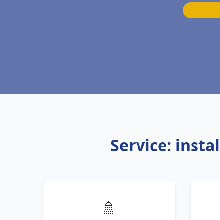
Service: inst
🚿