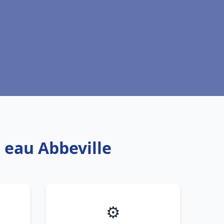
 eau Abbeville
⚙️