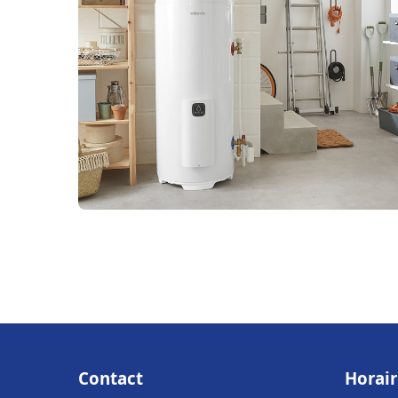
Contact
Horair