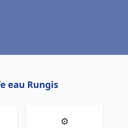
fe eau Rungis
⚙️