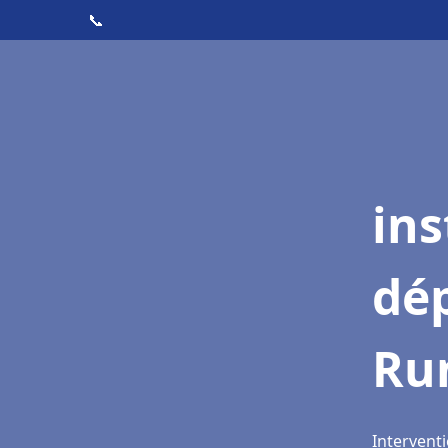
📞
ins
dé
Ru
Interventi