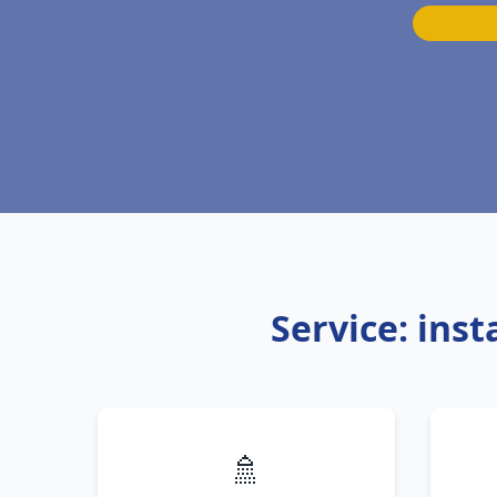
Service: ins
🚿