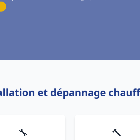
tallation et dépannage chauf
🔧
🔨