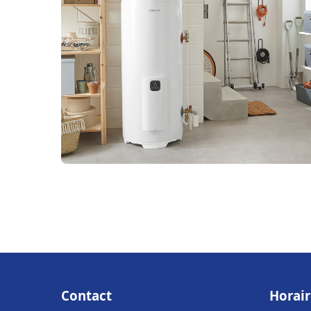
Contact
Horair