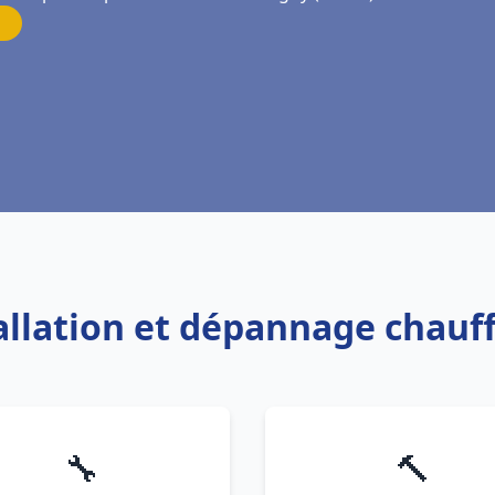
tallation et dépannage chauf
🔧
🔨