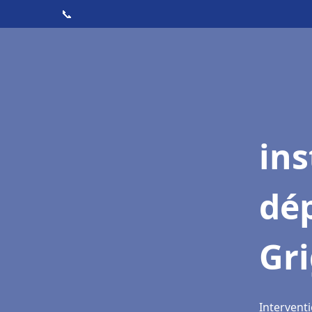
📞
ins
dé
Gr
Interventi