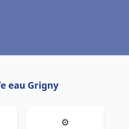
fe eau Grigny
⚙️