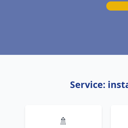
Service: ins
🚿