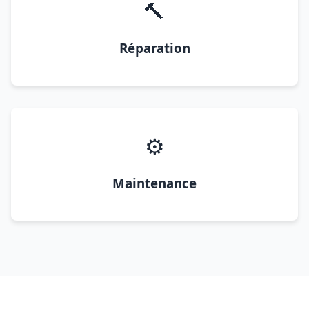
🔨
Réparation
⚙️
Maintenance