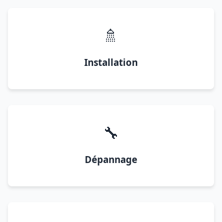
🚿
Installation
🔧
Dépannage