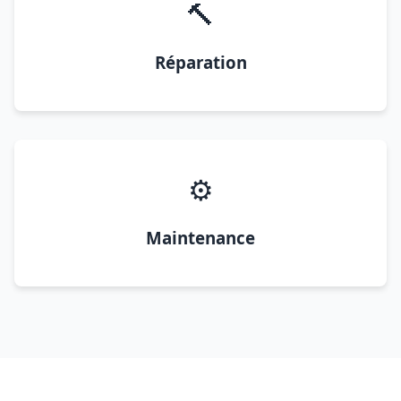
🔨
Réparation
⚙️
Maintenance