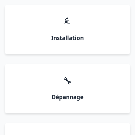
🚿
Installation
🔧
Dépannage