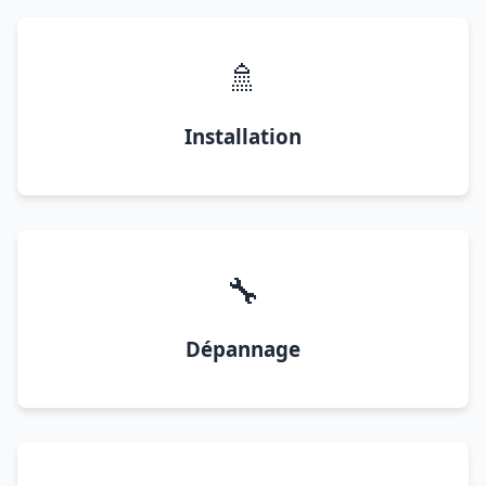
🚿
Installation
🔧
Dépannage