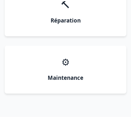
🔨
Réparation
⚙️
Maintenance